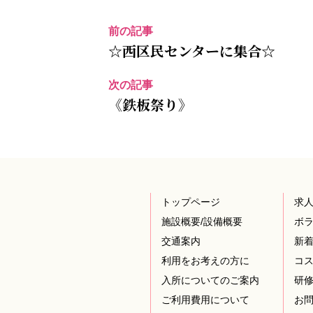
前の記事
☆西区民センターに集合☆
次の記事
《鉄板祭り》
トップページ
求
施設概要/設備概要
ボ
交通案内
新
利用をお考えの方に
コ
入所についてのご案内
研
ご利用費用について
お