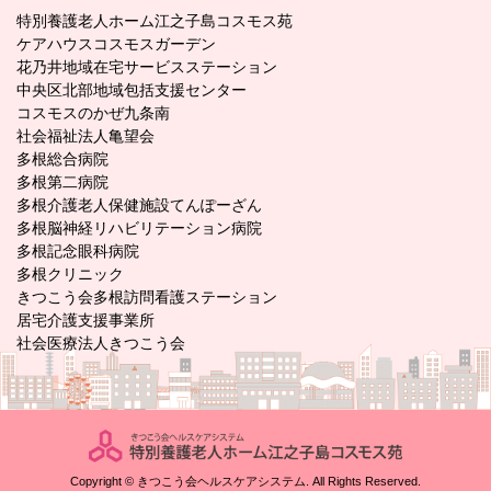
特別養護老人ホーム江之子島コスモス苑
ケアハウスコスモスガーデン
花乃井地域在宅サービスステーション
中央区北部地域包括支援センター
コスモスのかぜ九条南
社会福祉法人亀望会
多根総合病院
多根第二病院
多根介護老人保健施設てんぽーざん
多根脳神経リハビリテーション病院
多根記念眼科病院
多根クリニック
きつこう会多根訪問看護ステーション
居宅介護支援事業所
社会医療法人きつこう会
Copyright © きつこう会ヘルスケアシステム. All Rights Reserved.