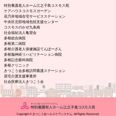
特別養護老人ホーム江之子島コスモス苑
ケアハウスコスモスガーデン
花乃井地域在宅サービスステーション
中央区北部地域包括支援センター
コスモスのかぜ九条南
社会福祉法人亀望会
多根総合病院
多根第二病院
多根介護老人保健施設てんぽーざん
多根脳神経リハビリテーション病院
多根記念眼科病院
多根クリニック
きつこう会多根訪問看護ステーション
居宅介護支援事業所
社会医療法人きつこう会
Copyright © きつこう会ヘルスケアシステム. All Rights Reserved.