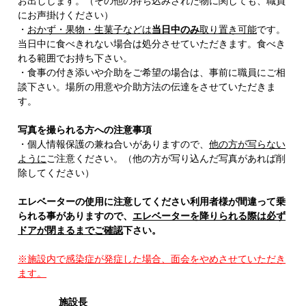
お出しします。（その他の持ち込みされた物に関しても、職員
にお声掛けください）
・
おかず・果物・生菓子などは
当日中のみ
取り置き可能
です。
当日中に食べきれない場合は処分させていただきます。食べき
れる範囲でお持ち下さい。
・食事の付き添いや介助をご希望の場合は、事前に職員にご相
談下さい。場所の用意や介助方法の伝達をさせていただきま
す。
写真を撮られる方への注意事項
・個人情報保護の兼ね合いがありますので、
他の方が写らない
ように
ご注意ください。（他の方が写り込んだ写真があれば削
除してください）
エレベーターの使用に注意してください
利用者様が間違って乗
られる事がありますので、
エレベーターを降りられる際は必ず
ドアが閉まるまでご確認
下さい。
※施設内で感染症が発症した場合、面会をやめさせていただき
ます。
施設長