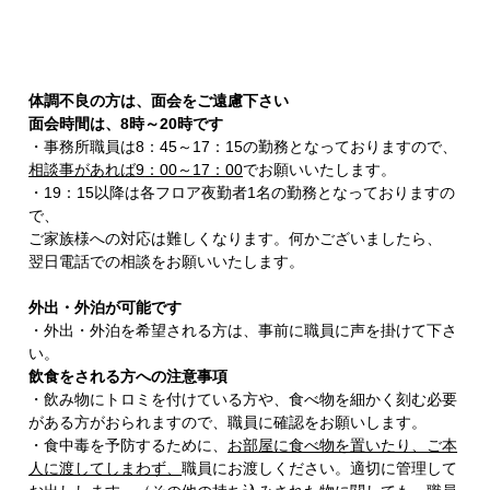
体調不良の方は、面会をご遠慮下さい
面会時間は、
8
時～
20
時です
・事務所職員は8：45～17：15の勤務となっておりますので、
相談事があれば
9
：
00
～
17
：
00
でお願いいたします。
・19：15以降は各フロア夜勤者1名の勤務となっておりますの
で、
ご家族様への対応は難しくなります。何かございましたら、
翌日電話での相談をお願いいたします。
外出・外泊が可能です
・外出・外泊を希望される方は、事前に職員に声を掛けて下さ
い。
飲食をされる方への注意事項
・飲み物にトロミを付けている方や、食べ物を細かく刻む必要
がある方がおられますので、職員に確認をお願いします。
・食中毒を予防するために、
お部屋に食べ物を置いたり、ご本
人に渡してしまわず、
職員にお渡しください。適切に管理して