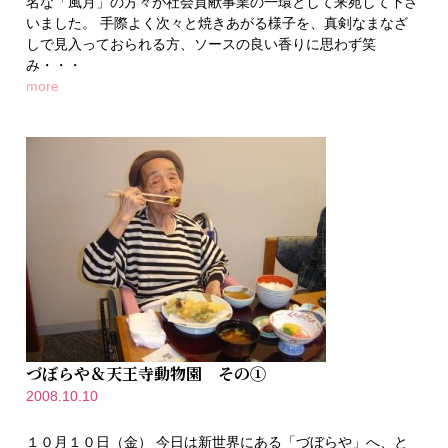
名な「風月」の方々が社会貢献事業の一環として来苑して下さ
いました。 手際よく次々と焼きあがる様子を、真剣なまなざ
しで見入っておられる方、ソースの良い香りに思わず笑
み・・・
more
づぼらや＆天王寺動物園 その①
2008.10.10
１０月１０日（金） 今日は新世界にある「づぼらや」へ、と