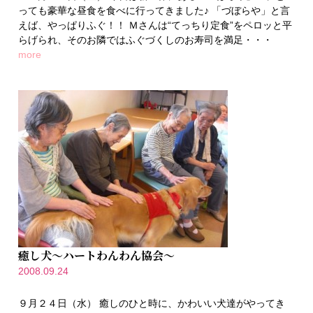
っても豪華な昼食を食べに行ってきました♪ 「づぼらや」と言
えば、やっぱりふぐ！！ Ｍさんは“てっちり定食”をペロッと平
らげられ、そのお隣ではふぐづくしのお寿司を満足・・・
more
癒し犬～ハートわんわん協会～
2008.09.24
９月２４日（水） 癒しのひと時に、かわいい犬達がやってき