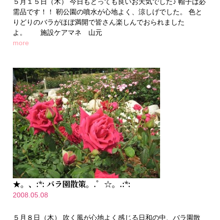
５月１５日（木） 今日もとっても良いお天気でした♪ 帽子は必
需品です！！ 靭公園の噴水が心地よく、涼しげでした。 色と
りどりのバラがほぼ満開で皆さん楽しんでおられました
よ。 施設ケアマネ 山元
more
★。、:*: バラ園散策。.゜☆。.:*:
2008.05.08
５月８日（木） 吹く風が心地よく感じる日和の中、バラ園散