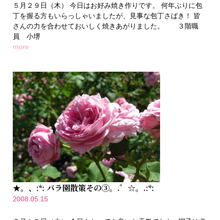
５月２９日（木） 今日はお好み焼き作りです。 何年ぶりに包
丁を握る方もいらっしゃいましたが、見事な包丁さばき！ 皆
さんの力を合わせておいしく焼きあがりました。 ３階職
員 小堺
more
★。、:*: バラ園散策その③。.゜☆。.:*:
2008.05.15