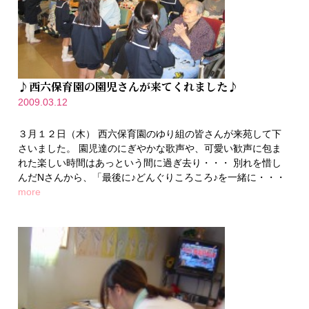
♪西六保育園の園児さんが来てくれました♪
2009.03.12
３月１２日（木） 西六保育園のゆり組の皆さんが来苑して下
さいました。 園児達のにぎやかな歌声や、可愛い歓声に包ま
れた楽しい時間はあっという間に過ぎ去り・・・ 別れを惜し
んだNさんから、「最後に♪どんぐりころころ♪を一緒に・・・
more