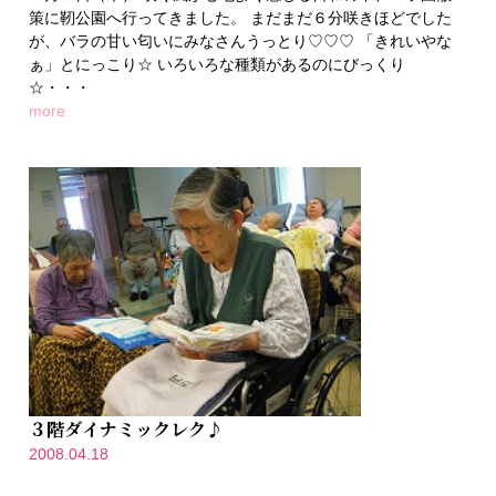
策に靭公園へ行ってきました。 まだまだ６分咲きほどでした
が、バラの甘い匂いにみなさんうっとり♡♡♡ 「きれいやな
ぁ」とにっこり☆ いろいろな種類があるのにびっくり
☆・・・
more
３階ダイナミックレク♪
2008.04.18