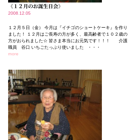
《１２月のお誕生日会》
2008.12.05
１２月５日（金） 今月は『イチゴのショートケーキ』を作り
ました！ １２月はご長寿の方が多く、最高齢者で１０２歳の
方がおられました☆ 皆さま本当にお元気です！！！ 介護
職員 谷口 いちごたっぷり使いました ・・・
more