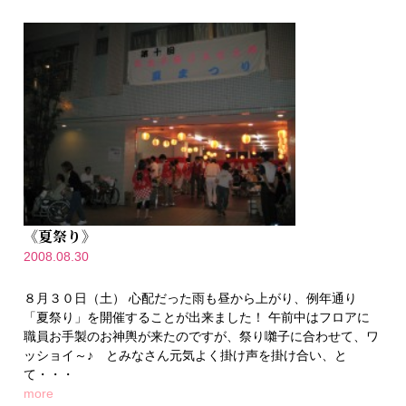
《夏祭り》
2008.08.30
８月３０日（土） 心配だった雨も昼から上がり、例年通り
「夏祭り」を開催することが出来ました！ 午前中はフロアに
職員お手製のお神輿が来たのですが、祭り囃子に合わせて、ワ
ッショイ～♪ とみなさん元気よく掛け声を掛け合い、と
て・・・
more