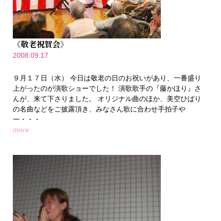
《敬老祝賀会》
2008.09.17
９月１７日（水） 今日は敬老の日のお祝いがあり、一番盛り
上がったのが演歌ショーでした！ 演歌歌手の『藤かほり』さ
んが、来て下さりました。 オリジナル曲のほか、美空ひばり
の名曲などをご披露頂き、みなさん歌に合わせ手拍子や
一・・・
more